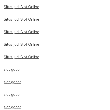
Situs Judi Slot Online
Situs Judi Slot Online
Situs Judi Slot Online
Situs Judi Slot Online
Situs Judi Slot Online
slot gacor
slot gacor
slot gacor
slot gacor