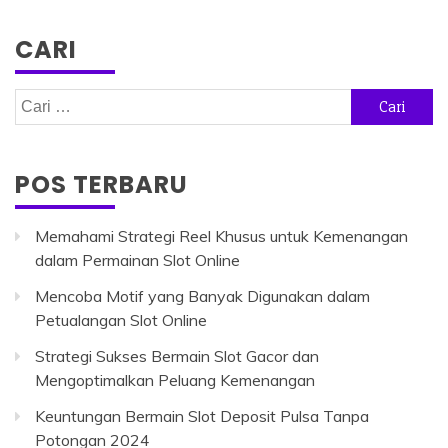
CARI
Cari
untuk:
POS TERBARU
Memahami Strategi Reel Khusus untuk Kemenangan
dalam Permainan Slot Online
Mencoba Motif yang Banyak Digunakan dalam
Petualangan Slot Online
Strategi Sukses Bermain Slot Gacor dan
Mengoptimalkan Peluang Kemenangan
Keuntungan Bermain Slot Deposit Pulsa Tanpa
Potongan 2024