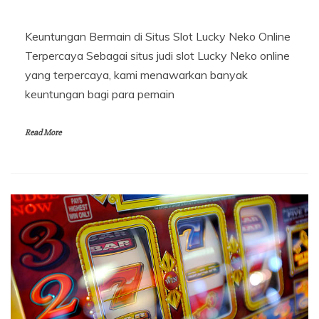
Keuntungan Bermain di Situs Slot Lucky Neko Online
Terpercaya Sebagai situs judi slot Lucky Neko online
yang terpercaya, kami menawarkan banyak
keuntungan bagi para pemain
Read More