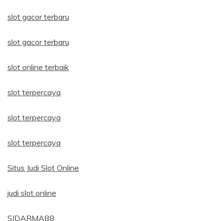
slot gacor terbaru
slot gacor terbaru
slot online terbaik
slot terpercaya
slot terpercaya
slot terpercaya
Situs Judi Slot Online
judi slot online
SIDARMA88