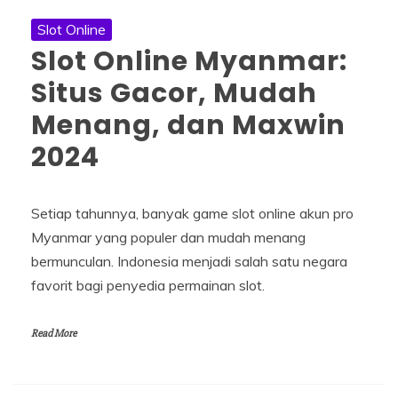
Slot Online
Slot Online Myanmar:
Situs Gacor, Mudah
Menang, dan Maxwin
2024
Setiap tahunnya, banyak game slot online akun pro
Myanmar yang populer dan mudah menang
bermunculan. Indonesia menjadi salah satu negara
favorit bagi penyedia permainan slot.
Read More