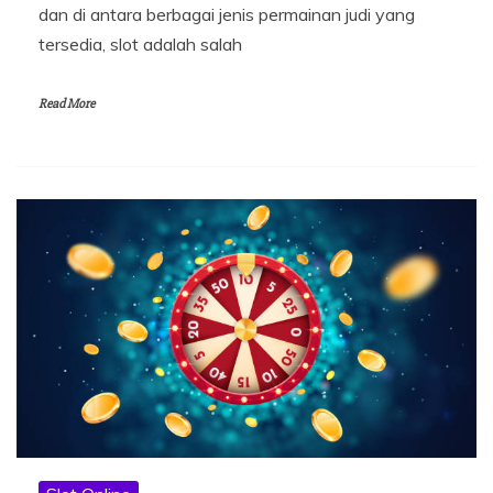
dan di antara berbagai jenis permainan judi yang
tersedia, slot adalah salah
Read More