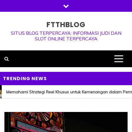
Skip
to
content
FTTHBLOG
SITUS BLOG TERPERCAYA: INFORMASI JUDI DAN
SLOT ONLINE TERPERCAYA
TRENDING NEWS
Memahami Strategi Reel Khusus untuk Kemenangan dalam Permai