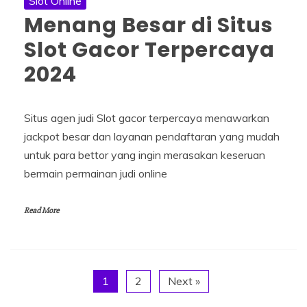
Slot Online
Menang Besar di Situs
Slot Gacor Terpercaya
2024
Situs agen judi Slot gacor terpercaya menawarkan
jackpot besar dan layanan pendaftaran yang mudah
untuk para bettor yang ingin merasakan keseruan
bermain permainan judi online
Read More
1
2
Next »