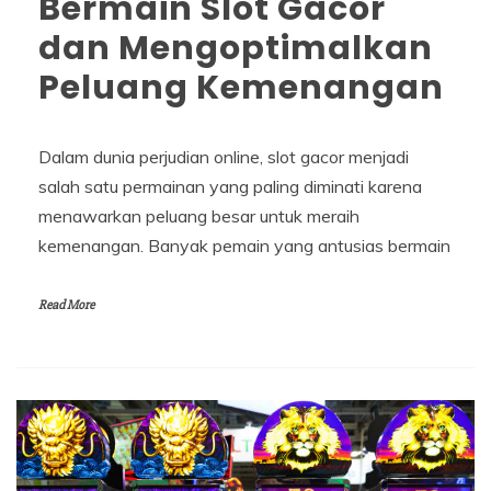
Bermain Slot Gacor
dan Mengoptimalkan
Peluang Kemenangan
Dalam dunia perjudian online, slot gacor menjadi
salah satu permainan yang paling diminati karena
menawarkan peluang besar untuk meraih
kemenangan. Banyak pemain yang antusias bermain
Read More