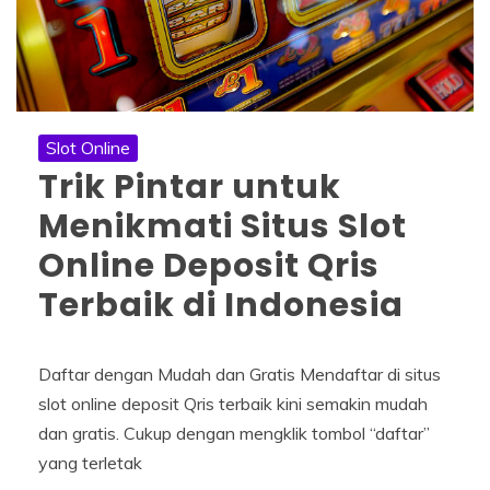
Slot Online
Trik Pintar untuk
Menikmati Situs Slot
Online Deposit Qris
Terbaik di Indonesia
Daftar dengan Mudah dan Gratis Mendaftar di situs
slot online deposit Qris terbaik kini semakin mudah
dan gratis. Cukup dengan mengklik tombol “daftar”
yang terletak